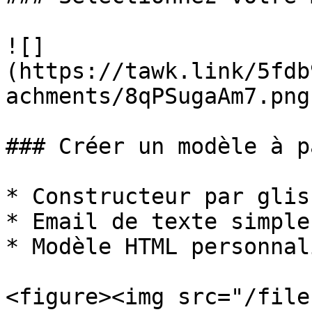
![]
(https://tawk.link/5fdb
achments/8qPSugaAm7.png)
### Créer un modèle à p
* Constructeur par glis
* Email de texte simple

* Modèle HTML personnali
<figure><img src="/file