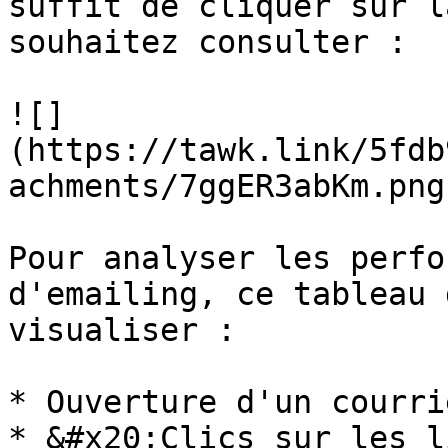
suffit de cliquer sur l
souhaitez consulter :

![]
(https://tawk.link/5fdb
achments/7ggER3abKm.png)
Pour analyser les perfo
d'emailing, ce tableau 
visualiser :

* Ouverture d'un courrie
* &#x20;Clics sur les l