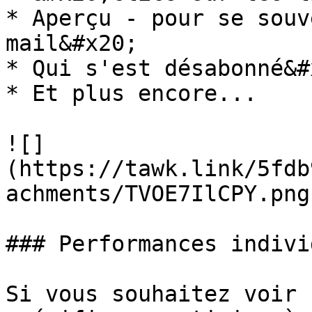
* Aperçu - pour se souv
mail&#x20;

* Qui s'est désabonné&#x
* Et plus encore...

![]
(https://tawk.link/5fdb
achments/TVOE7IlCPY.png)
### Performances indivi
Si vous souhaitez voir 