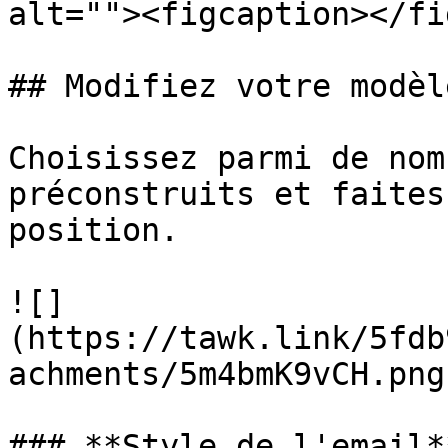
alt=""><figcaption></fi
## Modifiez votre modèl
Choisissez parmi de nom
préconstruits et faites
position.

![]
(https://tawk.link/5fdb
achments/5m4bmK9vCH.png)
### **Style de l'email**